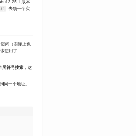
buf 3.25.1 版本
Bug
3
去锁一个实
k()
C++
3
Chrome OS
1
Claude
2
Cloud Input
4
Coding Agent
2
的一个疑问（实际上也
Computer Graphics
1
该使用了
Craft
2
Cross Compile
3
参与全局符号搜索
，这
Cuda
1
Cursor
2
到同一个地址。
Debian
1
Debug
2
Docker
1
Dynamic Programming
1
EDK2
1
EFI
1
Embedded System
5
English
1