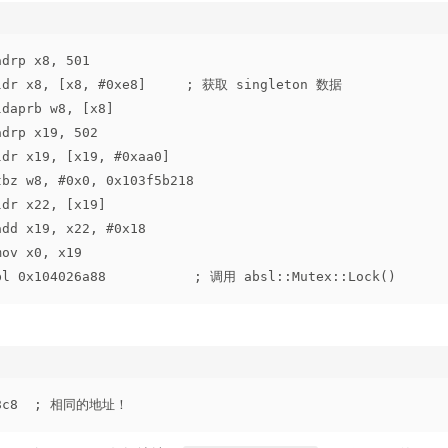
adrp x8, 501
 ldr x8, [x8, #0xe8]     ; 获取 singleton 数据
ldaprb w8, [x8]
adrp x19, 502
ldr x19, [x19, #0xaa0]
tbz w8, #0x0, 0x103f5b218
ldr x22, [x19]
add x19, x22, #0x18
mov x0, x19
bl 0x104026a88           ; 调用 absl::Mutex::Lock()
2b8c8  ; 相同的地址！