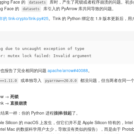
ng Face 的
库时，产生了死锁或者程序崩溃的问题。初步
datasets
g Face 的
库引入的 PyArrow 库共同导致的问题。
datasets
年的 tink-crypto/tink-py#25
。Tink 的 Python 绑定在 1.9 版本更新后，
ng due to uncaught exception of type 
or: mutex lock failed: Invalid argument
 的用户也报告了完全相同的问题
apache/arrow#40088
。
或单独导入
都没问题，但当两者在同一个 P
k==1.11.0
pyarrow==20.0.0
ow →
死锁
nk →
直接崩溃
一样：你的 Python 进程
挂掉/挂起
了。
licon 的 macOS 上发生，但它们并不是 Apple Silicon 特有的，Intel
tel Mac 的数据科学用户太少，导致没有类似的报告），而是由于 Protob