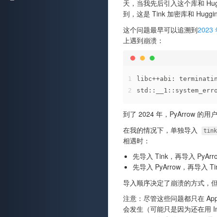
天，当我先后引入这个库和 Huggi
到，这是 Tink 加密库和 Huggin
这个问题最早可以追溯到
2023 
上遇到崩溃：
1
libc++abi: terminati
2
std::__1::system_err
到了 2024 年，PyArrow
在我的情况下，单独导入
tin
相遇时：
先导入 Tink，再导入 PyArr
先导入 PyArrow，再导入 Ti
导入顺序决定了崩溃的方式，但结果
注意：尽管这些问题都只在 Apple Si
会发生（可能只是因为还在用 In