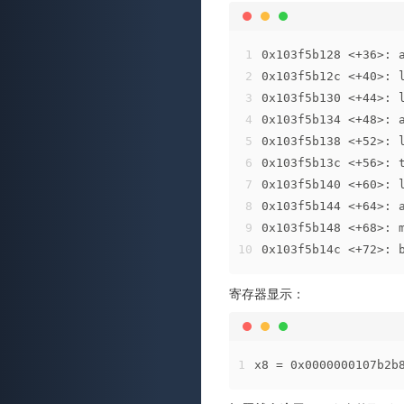
1
0x103f5b128 <+36>: 
2
0x103f5b12c <+40>:
3
0x103f5b130 <+44>: 
4
0x103f5b134 <+48>: 
5
0x103f5b138 <+52>: 
6
0x103f5b13c <+56>: 
7
0x103f5b140 <+60>: 
8
0x103f5b144 <+64>: 
9
0x103f5b148 <+68>: 
10
0x103f5b14c <+72>: 
寄存器显示：
1
x8 = 0x0000000107b