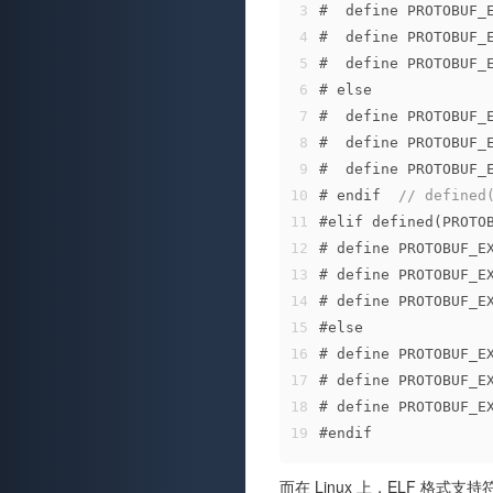
3
#  
define
 PROTOBUF_
4
#  
define
 PROTOBUF_
5
#  
define
 PROTOBUF_
6
# 
else
7
#  
define
 PROTOBUF_
8
#  
define
 PROTOBUF_
9
#  
define
 PROTOBUF_
10
# 
endif
// defined
11
#
elif
 defined(PROTO
12
# 
define
 PROTOBUF_E
13
# 
define
 PROTOBUF_E
14
# 
define
 PROTOBUF_E
15
#
else
16
# 
define
 PROTOBUF_E
17
# 
define
 PROTOBUF_E
18
# 
define
 PROTOBUF_E
19
#
endif
而在 Linux 上，ELF 格式支