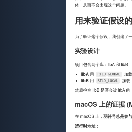
体，从而不会出现这个问题。
用来验证假设
为了验证这个假设，我创建了一个最
实验设计
项目包含两个库：libA 和 li
libA
用
加
RTLD_GLOBAL
libB
用
加载
RTLD_LOCAL
然后检查 libB 是否会被 libA 的
macOS 上的证据 (M
在 macOS 上，
弱符号总是参
运行时地址：