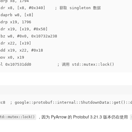
adrp x8, 1794
 ldr x8, [x8, #0x340]    ; 获取 singleton 数据
ldaprb w8, [x8]
adrp x19, 1796
ldr x19, [x19, #0x50]
tbz w8, #0x0, 0x10732a238
ldr x22, [x19]
add x19, x22, #0x18
mov x0, x19
bl 0x107531dd0           ; 调用 std::mutex::lock()
8c8  ; google::protobuf::internal::ShutdownData::get()
，因为 PyArrow 的 Protobuf 3.21.3 版本仍在使用
td::mutex::lock()