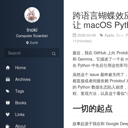
跨语言蝴蝶效应：P
让 macOS P
Inoki
2026-03-09
Apple
,
C++
,
P
Computer Scientist
11(minutes)
Earth
最近，我在 GitHub 上向 Pr
和 Gemma。它描述了一个在 ma
在 Python 中先后引用这些
Home
虽然这个 issue 最终被关闭
Archives
都直接或者间接依赖 Protobu
的 Python 数据生态陷入崩
Tags
程、复现方法，以及这个看似"
Books
一切的起点
Links
故事起源于我在和 Google De
About