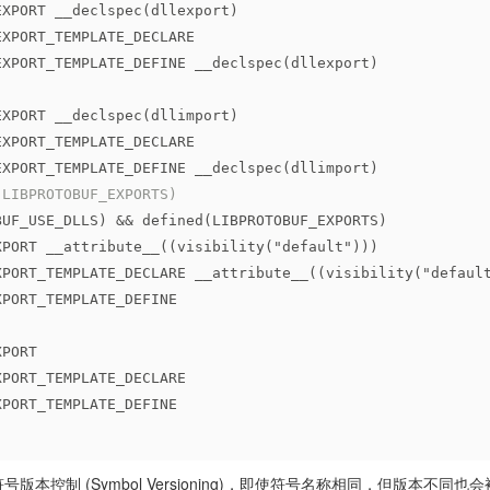
EXPORT __declspec(dllexport)
EXPORT_TEMPLATE_DECLARE
EXPORT_TEMPLATE_DEFINE __declspec(dllexport)
EXPORT __declspec(dllimport)
EXPORT_TEMPLATE_DECLARE
EXPORT_TEMPLATE_DEFINE __declspec(dllimport)
(LIBPROTOBUF_EXPORTS)
BUF_USE_DLLS) && defined(LIBPROTOBUF_EXPORTS)
XPORT __attribute__((visibility(
"default"
)))
XPORT_TEMPLATE_DECLARE __attribute__((visibility(
"defaul
XPORT_TEMPLATE_DEFINE
XPORT
XPORT_TEMPLATE_DECLARE
XPORT_TEMPLATE_DEFINE
持符号版本控制 (Symbol Versioning)，即使符号名称相同，但版本不同