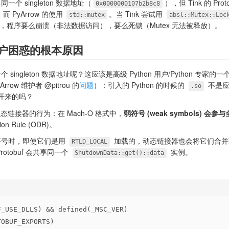
个 singleton 数据地址（
），但 Tink 的 Proto
0x0000000107b2b8c8
而 PyArrow 的使用
。当 Tink 尝试用
std::mutex
absl::Mutex::Loc
，程序要么崩溃（非法数据访问），要么死锁（Mutex 无法被释放）。
的用户困惑的根本原因
ingleton 数据地址呢？这应该是高级 Python 用户/Python 专家
rrow 维护者 @pitrou 的
问题
）：引入的 Python 的时候的
不是应
.so
开来的吗？
动态链接器的行为：在 Mach-O 格式中，
弱符号 (weak symbols) 会
on Rule (ODR)。
符号时，即使它们是用
加载的，动态链接器也会将它们合并
RTLD_LOCAL
otobuf 会共享同一个
实例。
ShutdownData::get()::data
F_USE_DLLS) && defined(_MSC_VER)
TOBUF_EXPORTS)