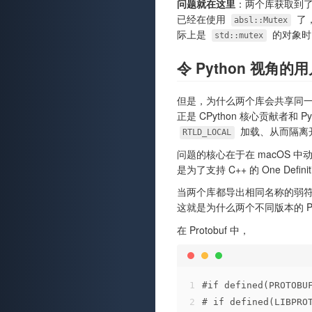
问题就在这里
：两个库获取到了同一
已经在使用
了，
absl::Mutex
际上是
的对象时
std::mutex
令 Python 视角
但是，为什么两个库会共享同一个 s
正是 CPython 核心贡献者和 PyA
加载、从而隔离
RTLD_LOCAL
问题的核心在于在 macOS 中
是为了支持 C++ 的 One Definiti
当两个库都导出相同名称的弱
这就是为什么两个不同版本的 Pr
在 Protobuf 中，
1
#
if
 defined(PROTOBU
2
# 
if
 defined(LIBPRO