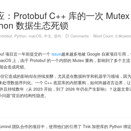
rotobuf C++ 库的一次 Mute
ython 数据生态死锁
rotobuf
,
Python
,
macOS
,
中文
,
逆向
Comments
Word Count: 2.8k(wor
otobuf 项目近一年前提交的一个
issue
越来越多地被 Google 自家项目引用，包括
cOS 上，由于 Protobuf 的一个内部的 Mutex 重构，影响到了多个主流 
库可能会造成死锁。
了，但它造成的影响却在持续发酵，尤其是在数据科学和机器学习领域，因为很多 
f 来处理数据序列化。一个 C++ 底层库的内部重构，如何跨越语言边界，让依赖
溃，并且持续数年（从 2023 开始，到了 2026 年仍在产生影响）？这篇
小问题"背后的结构性隐患。
epmind 团队合作的项目中，使用他们的引用了 Tink 加密库的 Python