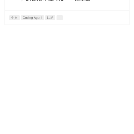
中文
Coding Agent
LLM
···