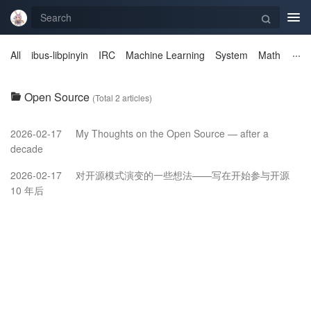
Tog
navi
All
ibus-libpinyin
IRC
Machine Learning
System
Math
Open Source
(Total 2 articles)
2026-02-17
My Thoughts on the Open Source — after a
decade
2026-02-17
对开源模式演变的一些想法——写在开始参与开源
10 年后