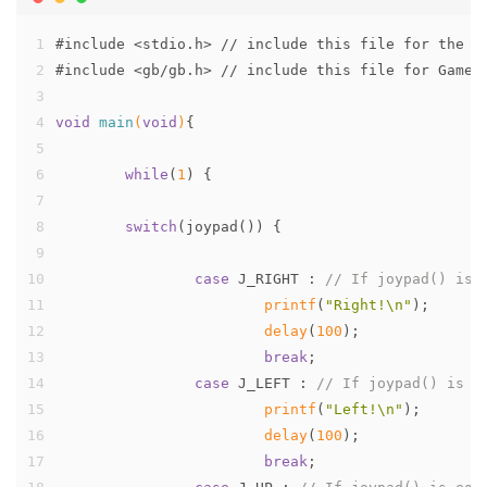
1
#
include
<stdio.h> // include this file for the p
2
#
include
<gb/gb.h> // include this file for Game 
3
4
void
main
(
void
)
{
5
6
while
(
1
) {
7
8
switch
(joypad()) {
9
10
case
 J_RIGHT : 
// If joypad() is 
11
printf
(
"Right!\n"
);
12
delay
(
100
);
13
break
;
14
case
 J_LEFT : 
// If joypad() is e
15
printf
(
"Left!\n"
);
16
delay
(
100
);
17
break
;