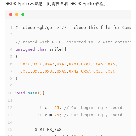
GBDK Sprite 不熟悉，则需要查看 GBDK Sprite 教程。
1
#
include
<gb/gb.h> // include this file for Game 
2
3
//Created with GBTD, exported to .c with options 
4
unsigned
char
 smile[] =
5
{
6
0x3C
,
0x3C
,
0x42
,
0x42
,
0x81
,
0x81
,
0xA5
,
0xA5
,
7
0x81
,
0x81
,
0x81
,
0xA5
,
0x42
,
0x5A
,
0x3C
,
0x3C
8
};
9
10
void
main
()
{
11
12
int
 x = 
55
; 
// Our beginning x coord
13
int
 y = 
75
; 
// Our beginning y coord
14
15
	SPRITES_8x8;