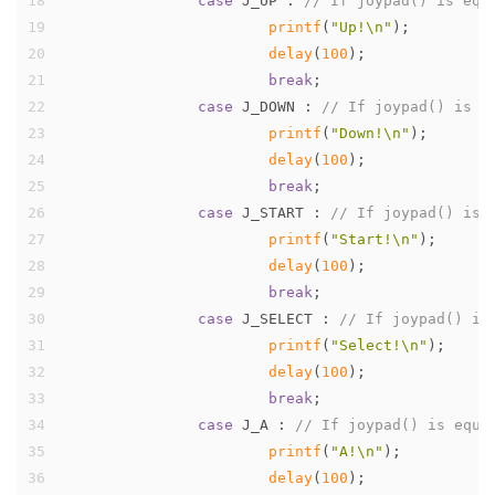
18
case
 J_UP : 
// If joypad() is equ
19
printf
(
"Up!\n"
);
20
delay
(
100
);
21
break
;
22
case
 J_DOWN : 
// If joypad() is e
23
printf
(
"Down!\n"
);
24
delay
(
100
);
25
break
;
26
case
 J_START : 
// If joypad() is 
27
printf
(
"Start!\n"
);
28
delay
(
100
);
29
break
;
30
case
 J_SELECT : 
// If joypad() is
31
printf
(
"Select!\n"
);
32
delay
(
100
);
33
break
;
34
case
 J_A : 
// If joypad() is equa
35
printf
(
"A!\n"
);
36
delay
(
100
);