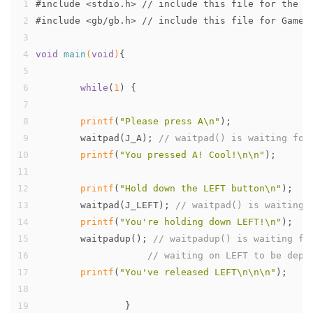
1
#
include
<stdio.h> // include this file for the p
2
#
include
<gb/gb.h> // include this file for Game 
3
4
void
main
(
void
)
{
5
6
while
(
1
) {
7
8
printf
(
"Please press A\n"
);
9
	waitpad(J_A); 
// waitpad() is waiting for
10
printf
(
"You pressed A! Cool!\n\n"
);
11
12
printf
(
"Hold down the LEFT button\n"
);
13
	waitpad(J_LEFT); 
// waitpad() is waiting 
14
printf
(
"You're holding down LEFT!\n"
);
15
	waitpadup(); 
// waitpadup() is waiting fo
16
// waiting on LEFT to be depr
17
printf
(
"You've released LEFT\n\n\n"
);
18
19
		}