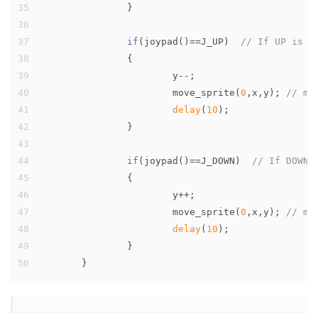
35
		}
36
37
if
(joypad()==J_UP)  
// If UP is p
38
		{ 
39
			y--;
40
			move_sprite(
0
,x,y); 
// mo
41
delay
(
10
);
42
		}
43
44
if
(joypad()==J_DOWN)  
// If DOWN 
45
		{ 
46
			y++;
47
			move_sprite(
0
,x,y); 
// mo
48
delay
(
10
);
49
		}
50
	}