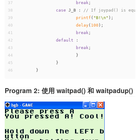
37
break
;
38
case
 J_B : 
// If joypad() is equa
39
printf
(
"B!\n"
);
40
delay
(
100
);
41
break
;			
42
default
 :
43
break
;
44
			}
45
		}
46
	}
Program 2: 使用 waitpad() 和 waitpadup()