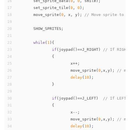
16
	set_sprite_data(
0
, 
0
, smile);
17
	set_sprite_tile(
0
, 
0
);
18
	move_sprite(
0
, x, y); 
// Move sprite to o
19
20
	SHOW_SPRITES;
21
22
while
(
1
){
23
if
(joypad()==J_RIGHT) 
// If RIGHT
24
		{
25
			x++;
26
			move_sprite(
0
,x,y); 
// mo
27
delay
(
10
);
28
		}
29
30
if
(joypad()==J_LEFT)  
// If LEFT 
31
		{
32
			x--;
33
			move_sprite(
0
,x,y); 
// mo
34
delay
(
10
);