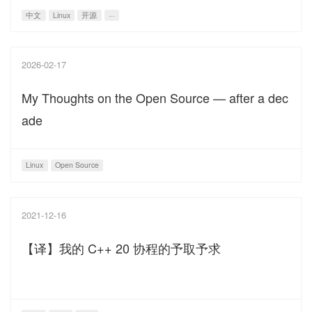
中文
Linux
开源
···
2026-02-17
My Thoughts on the Open Source — after a dec
ade
Linux
Open Source
2021-12-16
【译】我的 C++ 20 协程的予取予求