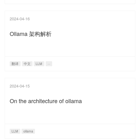
2024-04-16
Ollama 架构解析
翻译
中文
LLM
···
2024-04-15
On the architecture of ollama
LLM
ollama