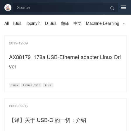
Tog
navi
All
IBus
libpinyin
D-Bus
翻译
中文
Machine Learning
2019-12-09
AX88179_178a USB-Ethernet adapter Linux Dri
ver
Linux
Linux Driver
ASIX
2023-09-06
【译】关于 USB-C 的一切：介绍