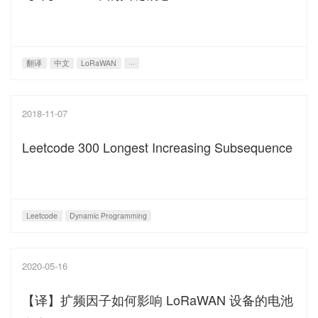
翻译
中文
LoRaWAN
···
2018-11-07
Leetcode 300 Longest Increasing Subsequence
Leetcode
Dynamic Programming
2020-05-16
【译】扩频因子如何影响 LoRaWAN 设备的电池