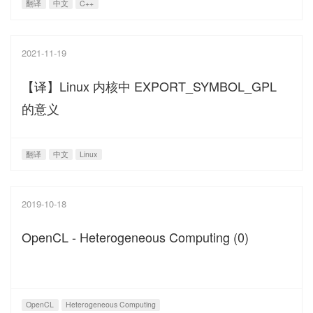
翻译
中文
C++
2021-11-19
【译】Linux 内核中 EXPORT_SYMBOL_GPL
的意义
翻译
中文
Linux
2019-10-18
OpenCL - Heterogeneous Computing (0)
OpenCL
Heterogeneous Computing