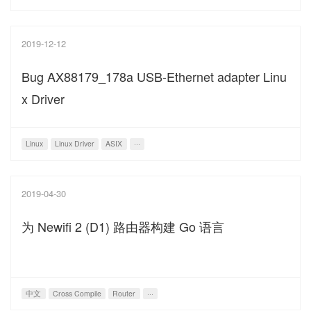
2019-12-12
Bug AX88179_178a USB-Ethernet adapter Linu
x Driver
Linux
Linux Driver
ASIX
···
2019-04-30
为 Newifi 2 (D1) 路由器构建 Go 语言
中文
Cross Compile
Router
···