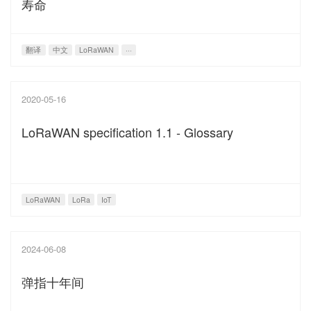
寿命
翻译
中文
LoRaWAN
···
2020-05-16
LoRaWAN specification 1.1 - Glossary
LoRaWAN
LoRa
IoT
2024-06-08
弹指十年间