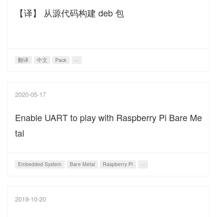
【译】 从源代码构建 deb 包
翻译
中文
Pack
···
2020-05-17
Enable UART to play with Raspberry Pi Bare Me
tal
Embedded System
Bare Metal
Raspberry Pi
···
2019-10-20